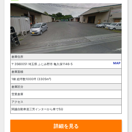
倉庫住所
MAP
〒3560051 埼玉県 ふじみ野市 亀久保1146-5
倉庫面積
1棟 総坪数1000坪 (3305m²)
倉庫区分
営業倉庫
アクセス
関越自動車道三芳インターから車で5分
詳細を見る