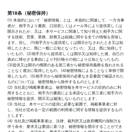
第18条（秘密保持）
(1) 本規約において「秘密情報」とは、本規約に関連して、一方当事
者が、相手方より書面、口頭若しくはメール等により提供若しくは
開示されたか、又は、本サービスに関連して知り得えた相手方に関
する技術、営業、業務、財務又は組織に関する全ての情報を意味し
ます。但し、(1)相手方から提供若しくは開示がなされたとき又は知
得したときに、既に一般に公知となっていた、又は、既に知得して
いたもの、(2)相手方から提供若しくは開示又は知得した後、自己の
責めに帰せざる事由により刊行物その他により公知となったもの、
(3)提供又は開示の権限のある第三者から秘密保持義務を負わされる
ことなく適法に取得したもの、(4)秘密情報によることなく単独で開
発したもの、(5)相手方から秘密保持の必要なき旨書面で確認された
ものについては、秘密情報から除外するものとします。
(2) 当社及び掲載事業者は、秘密情報を本サービスの目的のみに利
用するとともに、相手方の書面による承諾なしに第三者に相手方の
秘密情報を提供、開示又は漏洩しないものとします。
(3) 当社は、本サービスの提供に必要な範囲で、掲載事業者に対
し、当社が定める一定の範囲の利用者に関する情報を提供するもの
とします。
(4) 当社及び掲載事業者は、法律、裁判所又は政府機関の強制力を
伴う命令、要求又は要請に基づき、秘密情報を開示することができ