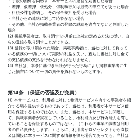
・手段の如何を問わず、本サービスの運営を妨害した場合
・差押、仮差押、仮処分、強制執行又は競売の申立てがあった場合
・租税公課を滞納し、その保全差押を受けた場合
・当社からの連絡に対して応答がない場合
・その他、当社が掲載事業者の登録の継続を適当でないと判断した
場合
(2) 掲載事業者は、取り消す1か月前に当社の定める方法に従い、自
らの登録を取り消すことができる。
(3) 登録が取り消された場合、掲載事業者は、当社に対して負って
いる債務の一切について期限の利益を失い、直ちに当社に対し全て
の支払債務の支払を行わなければなりません。
(4) 当社は、本条に基づき当社が行った行為により掲載事業者に生
じた損害について一切の責任を負わないものとする。
第14条 （保証の否認及び免責）
(1) 本サービスは、利用者に対して物流サービスを有する事業者を紹
介する場を提供するものであって、当社は、利用者が本サービス使
用を保証するものではない。また、当社は、本サービスに関連し
て、掲載事業者が実在していること、権利能力及び行為能力を有し
ていることを保証するものではない。（これらの事項の調査は利用
者の自己責任とします。）さらに、利用者がロジセレクトから直接
又は間接に本サービスに関する情報を得た場合であっても、当社は