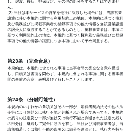
し、譲渡、移転、担保設定、その他の処分をすることはできませ
ん。
(2) 当社は本サービスの営業を他社に譲渡した場合には、当該営業
譲渡に伴い本規約に関する利用契約上の地位、本規約に基づく権利
及び義務並びに掲載事業者の登録事項その他の情報を当該営業譲渡
の譲受人に譲渡することができるものとし、掲載事業者は、本項に
基づく利用契約上の地位、本規約に基づく権利及び義務並びに登録
事項その他の情報の譲渡につき本項において予め同意する。
第23条 （完全合意）
本規約は、本規約に含まれる事項に当事者間の完全な合意を構成
し、口頭又は書面を問わず、本規約に含まれる事項に関する当事者
間の事前の合意、表明及び了解したこととします。
第24条 （分離可能性）
本規約のいずれかの条項又はその一部が、消費者契約法その他の法
令等により無効又は執行不能と判断された場合であっても、本規約
の残りの規定及び一部が無効又は執行不能と判断された規定の残り
の部分は、継続して完全に効力を有し、当社及び掲載事業者は、当
該無効若しくは執行不能の条項又は部分を適法とし、執行力を持た