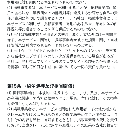
利用者に対し如何なる保証も行うものではない。
(2) 掲載事業者は、本サービスを利用することが、掲載事業者に適
用のある法令、業界団体の内部規則等に違反するか否かを自己の責
任と費用に基づいて調査するものとし、当社は、掲載事業者による
本サービスの利用が、掲載事業者に適用のある法令、業界団体の内
部規則等に適合することを何ら保証するものではない。
(3) 当社は掲載事業と利用者との交渉、取引、支払等には一切関与
せず、本サービスに関連して掲載事業者が被った損害に関して当社
は賠償又は補償する責任を一切負わないものとする。
(4) 当社ウェブサイトから他のウェブサイトへのリンクや、第三者
から当社ウェブサイトへのリンクが提供されている場合があるが、
当社は、当社ウェブサイト以外のウェブサイト及びそこから得られ
る情報に関して如何なる理由に基づいても一切の責任を負わない。
第15条 （紛争処理及び損害賠償）
(1) 掲載事業者は、本規約に違反することにより、又は、本サービス
の利用に関連して当社に損害を与えた場合、当社に対し、その損害
を賠償しなければなりません。
(2) 掲載事業者が、本サービスに関連した利用者、その他の者から
クレームを受け又はそれらの者との間で紛争が生じた場合には、直
ちにその内容を当社に通知するとともに、掲載事業者の費用と責任
において当該クレーム又は紛争を処理し、その結果を当社に報告す