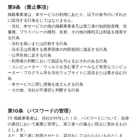
第9条 （禁止事項）
掲載事業者は、本サービスの利用にあたり、以下の各号のいずれか
に該当する行為をしてはなりません。
・当社、本サービスの他の掲載事業者又は第三者の知的財産権、肖
像権、プライバシーの権利、名誉、その他の権利又は利益を侵害す
る行為
・当社を装いまたは詐称する行為
・法令又は所属する業界団体の内部規則に違反する行為
・公序良俗に反する行為
・利用者の判断において錯誤を与えるおそれのある行為
・コンピューター・ウィルスを含む電子メールなど有害なコンピュ
ーター・プログラム等を当社ウェブサイトに送信または書き込む行
為
・本サービスに関し情報を改ざんする行為
・その他、当社が不適切と判断する行為
第10条 （パスワードの管理）
(1) 掲載事業者は、当社が付与したＩＤ、パスワードについて、自身
の責任において厳重に管理し、第三者への漏えい防止に努めるもの
とします。
また、第三者に利用させたり、貸与をしてはならないものとしま