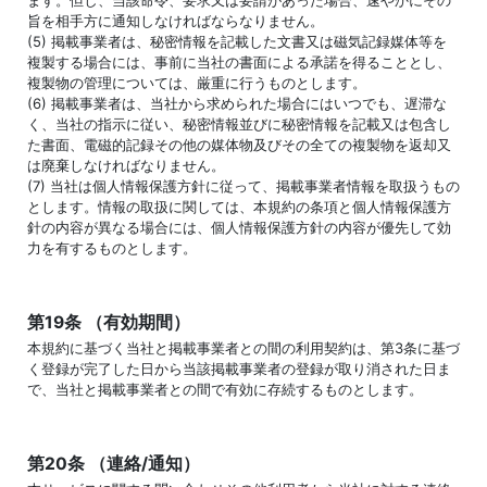
ます。但し、当該命令、要求又は要請があった場合、速やかにその
旨を相手方に通知しなければならなりません。
(5) 掲載事業者は、秘密情報を記載した文書又は磁気記録媒体等を
複製する場合には、事前に当社の書面による承諾を得ることとし、
複製物の管理については、厳重に行うものとします。
(6) 掲載事業者は、当社から求められた場合にはいつでも、遅滞な
く、当社の指示に従い、秘密情報並びに秘密情報を記載又は包含し
た書面、電磁的記録その他の媒体物及びその全ての複製物を返却又
は廃棄しなければなりません。
(7) 当社は個人情報保護方針に従って、掲載事業者情報を取扱うもの
とします。情報の取扱に関しては、本規約の条項と個人情報保護方
針の内容が異なる場合には、個人情報保護方針の内容が優先して効
力を有するものとします。
第19条 （有効期間）
本規約に基づく当社と掲載事業者との間の利用契約は、第3条に基づ
く登録が完了した日から当該掲載事業者の登録が取り消された日ま
で、当社と掲載事業者との間で有効に存続するものとします。
第20条 （連絡/通知）