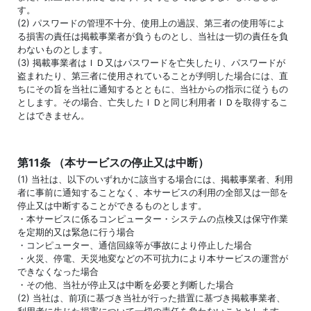
す。
(2) パスワードの管理不十分、使用上の過誤、第三者の使用等によ
る損害の責任は掲載事業者が負うものとし、当社は一切の責任を負
わないものとします。
(3) 掲載事業者はＩＤ又はパスワードを亡失したり、パスワードが
盗まれたり、第三者に使用されていることが判明した場合には、直
ちにその旨を当社に通知するとともに、当社からの指示に従うもの
とします。その場合、亡失したＩＤと同じ利用者ＩＤを取得するこ
とはできません。
第11条 （本サービスの停止又は中断）
(1) 当社は、以下のいずれかに該当する場合には、掲載事業者、利用
者に事前に通知することなく、本サービスの利用の全部又は一部を
停止又は中断することができるものとします。
・本サービスに係るコンピューター・システムの点検又は保守作業
を定期的又は緊急に行う場合
・コンピューター、通信回線等が事故により停止した場合
・火災、停電、天災地変などの不可抗力により本サービスの運営が
できなくなった場合
・その他、当社が停止又は中断を必要と判断した場合
(2) 当社は、前項に基づき当社が行った措置に基づき掲載事業者、