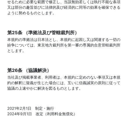
せるために必要な範囲で修正し、当該無効若しくは執行不能な条項
又は部分の趣旨並びに法律的及び経済的に同等の効果を確保できる
ように努めるものとします。
第25条 （準拠法及び管轄裁判所）
本規約の準拠法は日本法とし、本規約に起因し又は関連する一切の
紛争については、東京地方裁判所を第一審の専属的合意管轄裁判所
とします。
第26条 （協議解決）
当社及び掲載事業者、利用者は、本規約に定めのない事項又は本規
約の解釈に疑義が生じた場合には、互いに信義誠実の原則に従って
協議の上速やかに解決を図るものとします。
2021年2月1日 制定・施行
2024年9月1日 改定（利用料金無償化）