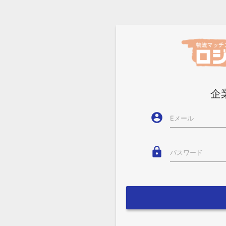
企
account_circle
Eメール
lock
パスワード