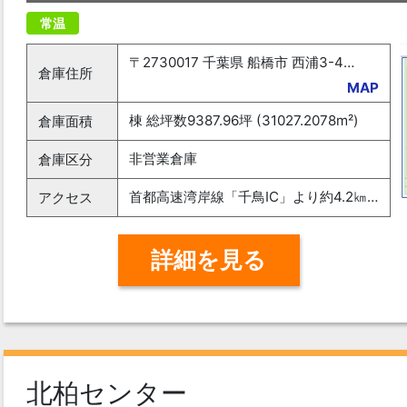
常温
〒2730017 千葉県 船橋市 西浦3-4-2
倉庫住所
MAP
棟 総坪数9387.96坪 (31027.2078m²)
倉庫面積
非営業倉庫
倉庫区分
首都高速湾岸線「千鳥IC」より約4.2㎞ JR京葉線「二俣新町駅」より徒歩約10分
アクセス
詳細を見る
北柏センター