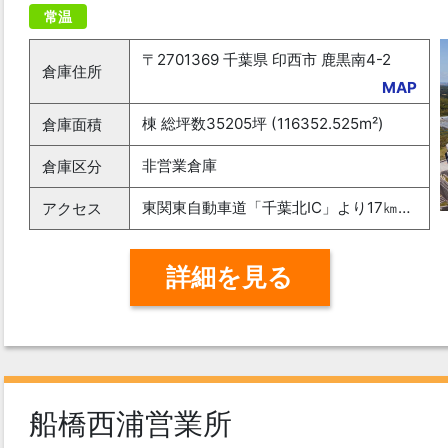
常温
〒2701369 千葉県 印西市 鹿黒南4-2
倉庫住所
MAP
棟 総坪数35205坪 (116352.525m²)
倉庫面積
非営業倉庫
倉庫区分
東関東自動車道「千葉北IC」より17㎞ 北総線「千葉ニュータウン中央駅」より2.8㎞
アクセス
詳細を見る
船橋西浦営業所