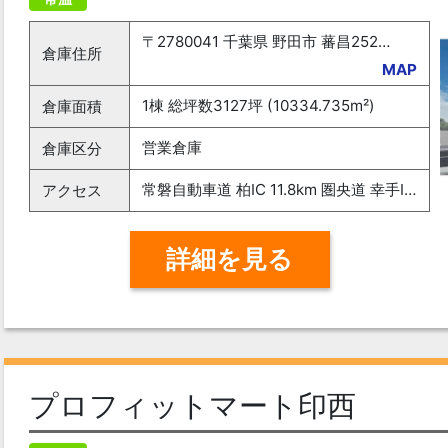
〒2780041 千葉県 野田市 蕃昌252-5
倉庫住所
MAP
1棟 総坪数3127坪 (10334.735m²)
倉庫面積
営業倉庫
倉庫区分
常磐自動車道 柏IC 11.8km 圏央道 幸手IC 18.5km 「七光台」駅 7分
アクセス
詳細を見る
プロフィットマート印西