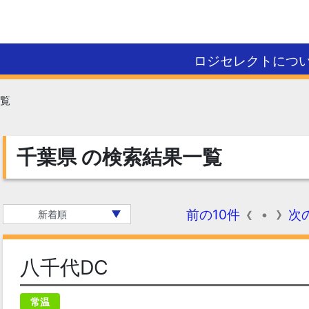
ロジセレクトにつ
覧
千葉県
の検索結果一覧
・
前の10件
次
八千代DC
常温