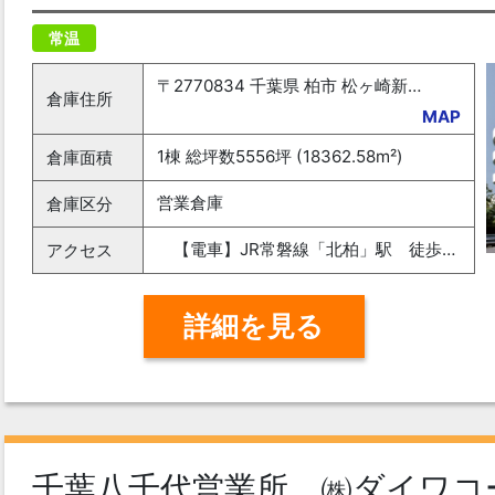
常温
〒2770834 千葉県 柏市 松ヶ崎新田13-1 ロジポート北柏4階
倉庫住所
MAP
1棟 総坪数5556坪 (18362.58m²)
倉庫面積
営業倉庫
倉庫区分
【電車】JR常磐線「北柏」駅 徒歩６分 【車】常磐自動車道「柏」出口 約１５分
アクセス
詳細を見る
千葉八千代営業所 ㈱ダイワコ