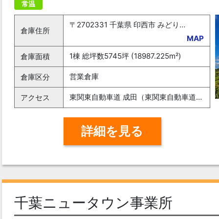
常温
〒2702331 千葉県 印西市 みどり台3-1-1
倉庫住所
MAP
1棟 総坪数5745坪 (18987.225m²)
倉庫面積
営業倉庫
倉庫区分
東関東自動車道 成田（東関東自動車道）IC 16.4k 東関東自動車道 四街道IC 15.1km 「印旛日本医大」駅 25分
アクセス
詳細を見る
千葉ニュータウン事業所