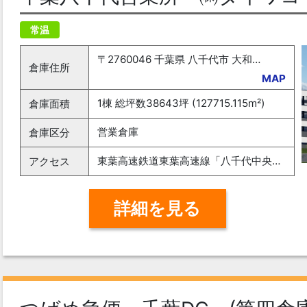
常温
〒2760046 千葉県 八千代市 大和田新田686-3 GLP 八千代Ⅴ
倉庫住所
MAP
1棟 総坪数38643坪 (127715.115m²)
倉庫面積
営業倉庫
倉庫区分
東葉高速鉄道東葉高速線「八千代中央駅」から約2.2km。東関東自動車道「千葉北IC」から約9.9km。京葉道路「谷津船橋IC」から約12.4km。
アクセス
詳細を見る