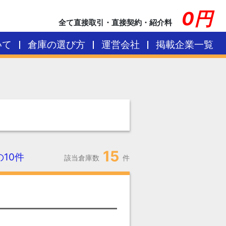
0円
全て直接取引・直接契約・紹介料
いて
倉庫の選び方
運営会社
掲載企業一覧
15
の10件
該当倉庫数
件