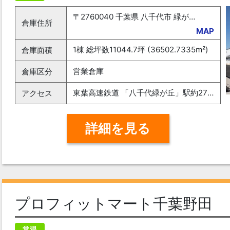
〒2760040 千葉県 八千代市 緑が丘西六丁目12番20 MCUD八千代
倉庫住所
MAP
1棟 総坪数11044.7坪 (36502.7335m²)
倉庫面積
営業倉庫
倉庫区分
東葉高速鉄道 「八千代緑が丘」駅約27分、京葉道路 「花輪」IC約10.5㎞、東関東自動車道 「千葉北」IC約13㎞
アクセス
詳細を見る
プロフィットマート千葉野田
常温