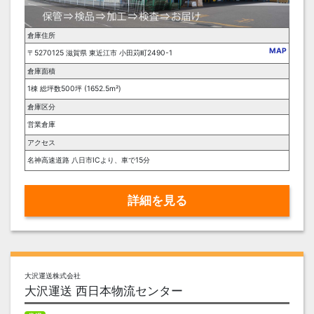
倉庫住所
MAP
〒5270125 滋賀県 東近江市 小田苅町2490-1
倉庫面積
1棟 総坪数500坪 (1652.5m²)
倉庫区分
営業倉庫
アクセス
名神高速道路 八日市ICより、車で15分
詳細を見る
大沢運送株式会社
大沢運送 西日本物流センター