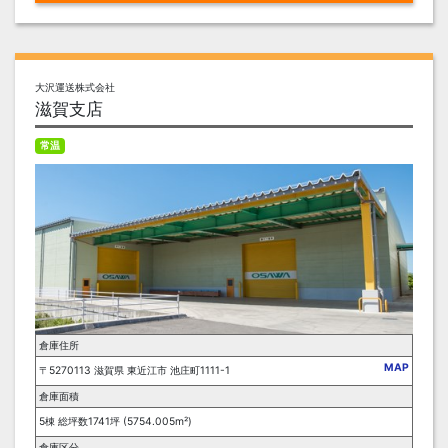
大沢運送株式会社
滋賀支店
常温
倉庫住所
MAP
〒5270113 滋賀県 東近江市 池庄町1111-1
倉庫面積
5棟 総坪数1741坪 (5754.005m²)
倉庫区分