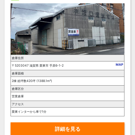
倉庫住所
MAP
〒5203047 滋賀県 栗東市 手原6-1-2
倉庫面積
2棟 総坪数420坪 (1388.1m²)
倉庫区分
営業倉庫
アクセス
栗東インターから車で1分
詳細を見る