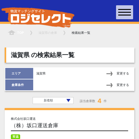
TOP
滋賀県
の倉庫
検索結果一覧
滋賀県
の検索結果一覧
エリア
滋賀県
変更する
倉庫条件
変更する
4
該当倉庫数
件
株式会社坂口運送
（株）坂口運送倉庫
常温