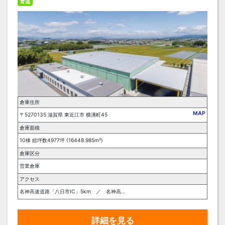
常温
倉庫住所
MAP
〒5270135 滋賀県 東近江市 横溝町45
倉庫面積
10棟 総坪数4977坪 (16448.985m²)
倉庫区分
営業倉庫
アクセス
名神高速道路「八日市IC」5km ／ 名神高速道路「湖東三山スマートIC」5km ／ 近江鉄道八日市線「八日市駅」から6km
詳細を見る