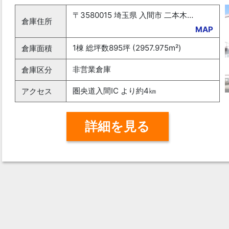
〒3580015 埼玉県 入間市 二本木南原977-1
倉庫住所
MAP
1棟 総坪数895坪 (2957.975m²)
倉庫面積
非営業倉庫
倉庫区分
圏央道入間IC より約4㎞
アクセス
詳細を見る