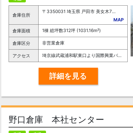
〒3350031 埼玉県 戸田市 美女木7-13-7
倉庫住所
MAP
1棟 総坪数312坪 (1031.16m²)
倉庫面積
非営業倉庫
倉庫区分
埼京線武蔵浦和駅東口より国際興業バス2番乗場-武浦01下笹目行～約15分美谷本小学校入口下車～進行方向徒歩1分左手
アクセス
詳細を見る
野口倉庫 本社センター