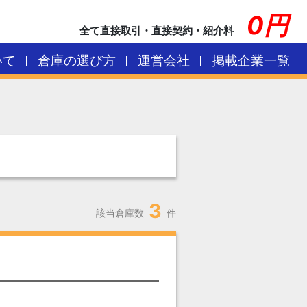
0円
全て直接取引・直接契約・紹介料
いて
倉庫の選び方
運営会社
掲載企業一覧
3
該当倉庫数
件