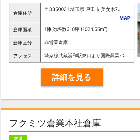
〒3350031 埼玉県 戸田市 美女木7-14-5
倉庫住所
MAP
1棟 総坪数310坪 (1024.55m²)
倉庫面積
非営業倉庫
倉庫区分
埼京線武蔵浦和駅東口より国際興業バス2番乗場-武浦01下笹目行～約15分彩湖道満グリンパーク入口下車～進行方向逆徒歩1分右手
アクセス
詳細を見る
フクミツ倉業本社倉庫
常温