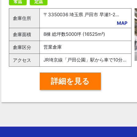
常温
定温
〒3350036 埼玉県 戸田市 早瀬1-24-1
倉庫住所
MAP
8棟 総坪数5000坪 (16525m²)
倉庫面積
営業倉庫
倉庫区分
JR埼京線「戸田公園」駅から車で10分 ／ 都営三田線「西高島平」駅から車で10分 ／ 国際興業バス「戸田競艇場入口」バス停から徒歩10分
アクセス
詳細を見る