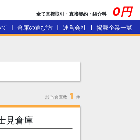
0円
全て直接取引・直接契約・紹介料
いて
倉庫の選び方
運営会社
掲載企業一覧
1
該当倉庫数
件
士見倉庫