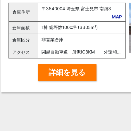
〒3540004 埼玉県 富士見市 南畑302-6
倉庫住所
MAP
1棟 総坪数1000坪 (3305m²)
倉庫面積
非営業倉庫
倉庫区分
関越自動車道 所沢IC8KM 外環和光北 6.5KM
アクセス
詳細を見る