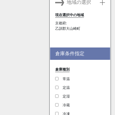
地域の選択
現在選択中の地域
京都府:
乙訓郡大山崎町
倉庫条件指定
倉庫種別
常温
定温
定湿
冷蔵
冷凍