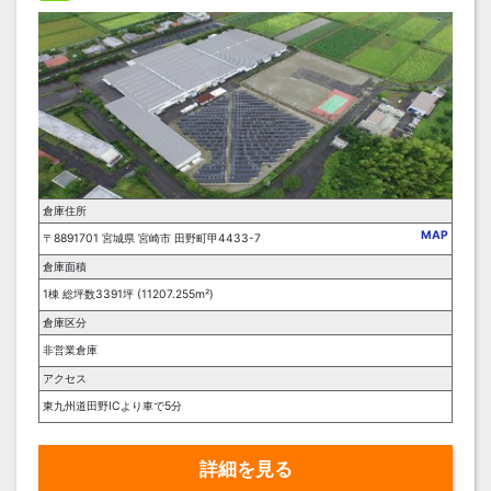
倉庫住所
MAP
〒8891701 宮城県 宮崎市 田野町甲4433-7
倉庫面積
1棟 総坪数3391坪 (11207.255m²)
倉庫区分
非営業倉庫
アクセス
東九州道田野ICより車で5分
詳細を見る