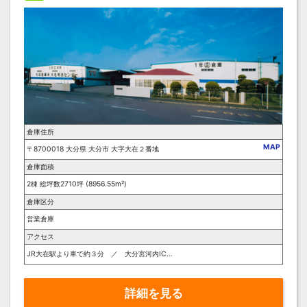
倉庫住所
MAP
〒8700018 大分県 大分市 大字大在２番地
倉庫面積
2棟 総坪数2710坪 (8956.55m²)
倉庫区分
営業倉庫
アクセス
JR大在駅より車で約３分 ／ 大分宮河内ICより車で約１０分
詳細を見る