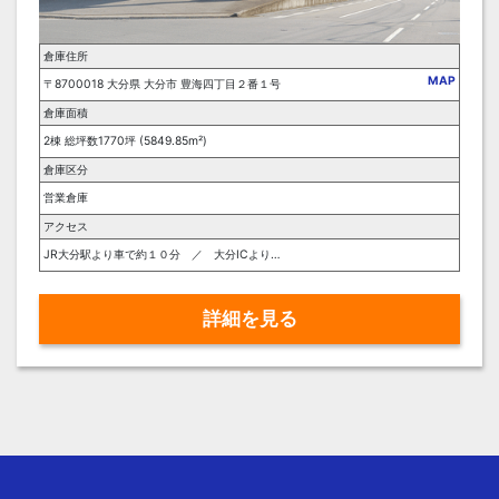
倉庫住所
MAP
〒8700018 大分県 大分市 豊海四丁目２番１号
倉庫面積
2棟 総坪数1770坪 (5849.85m²)
倉庫区分
営業倉庫
アクセス
JR大分駅より車で約１０分 ／ 大分ICより車で約２０分
詳細を見る