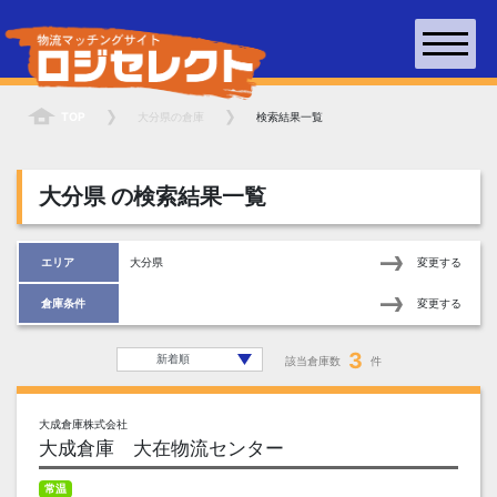
TOP
大分県
の倉庫
検索結果一覧
大分県
の検索結果一覧
エリア
大分県
変更する
倉庫条件
変更する
3
該当倉庫数
件
大成倉庫株式会社
大成倉庫 大在物流センター
常温