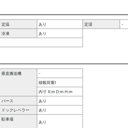
定温
あり
定湿
-
冷凍
あり
垂直搬送機
-
積載荷重t
内寸 X:m D:m H:m
バース
あり
ドックレベラー
あり
駐車場
あり