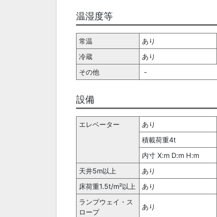
温湿度等
常温
あり
冷蔵
あり
その他
 -
設備
エレベーター
あり
積載荷重4t
内寸 X:m D:m H:m
天井5m以上
あり
床荷重1.5t/m²以上
あり
ランプウェイ・ス
あり
ロープ