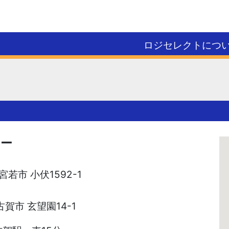
ロジセレクトにつ
ニー
 宮若市 小伏1592-1
 古賀市 玄望園14-1