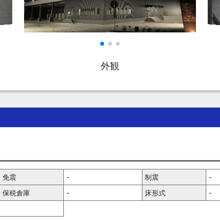
外観
免震
-
制震
-
保税倉庫
-
床形式
-