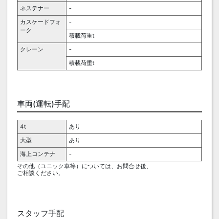
ネステナー
-
カスケードフォ
-
ーク
積載荷重t
クレーン
-
積載荷重t
車両(運転)手配
4t
あり
大型
あり
海上コンテナ
-
その他（ユニック車等）については、お問合せ後、
ご相談ください。
スタッフ手配