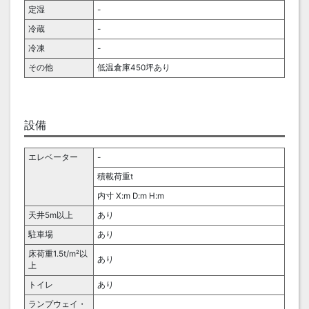
定湿
-
冷蔵
-
冷凍
-
その他
低温倉庫450坪あり
設備
エレベーター
-
積載荷重t
内寸 X:m D:m H:m
天井5m以上
あり
駐車場
あり
床荷重1.5t/m²以
あり
上
トイレ
あり
ランプウェイ・