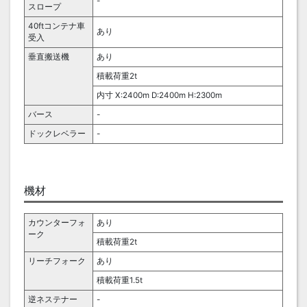
-
スロープ
40ftコンテナ車
あり
受入
垂直搬送機
あり
積載荷重2t
内寸 X:2400m D:2400m H:2300m
バース
-
ドックレベラー
-
機材
カウンターフォ
あり
ーク
積載荷重2t
リーチフォーク
あり
積載荷重1.5t
逆ネステナー
-