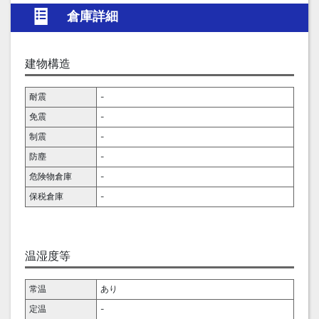
倉庫詳細
建物構造
耐震
-
免震
-
制震
-
防塵
-
危険物倉庫
-
保税倉庫
-
温湿度等
常温
あり
定温
-