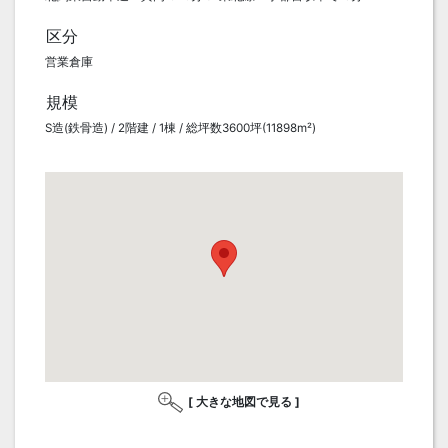
区分
営業倉庫
規模
S造(鉄骨造) / 2階建 / 1棟 / 総坪数3600坪(11898m²)
[ 大きな地図で見る ]