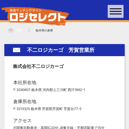
TOP
栃木県の倉庫
不二ロジカーゴ 芳賀営業所
株式会社不二ロジカーゴ
本社所在地
〒3290607 栃木県 河内郡上三川町 西汗1662-1
倉庫所在地
〒3213325 栃木県 芳賀郡芳賀町 芳賀台77-5
アクセス
北関東自動車道・真岡IC20分 JR東北線・宇都宮駅車で15分