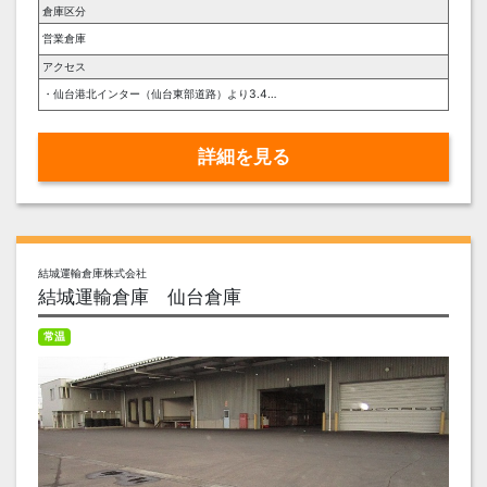
倉庫区分
営業倉庫
アクセス
・仙台港北インター（仙台東部道路）より3.4ｋｍ ・多賀城駅（JR仙石線）より3km
詳細を見る
結城運輸倉庫株式会社
結城運輸倉庫 仙台倉庫
常温