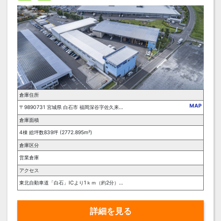
倉庫住所
MAP
〒9890731 宮城県 白石市 福岡深谷字佐久来５番地３１
倉庫面積
4棟 総坪数839坪 (2772.895m²)
倉庫区分
営業倉庫
アクセス
東北自動車道「白石」ICより1ｋｍ（約2分）、ＪＲ東北本線「白石」駅より5ｋｍ（車で約10分）
詳細を見る