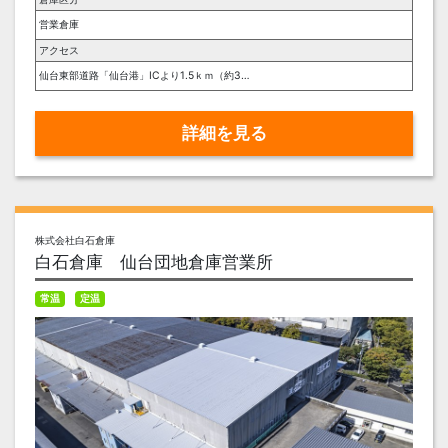
営業倉庫
アクセス
仙台東部道路「仙台港」ICより1.5ｋｍ（約3分）、ＪＲ仙石線「陸前高砂」駅より2.9ｋｍ（車で約7分）
詳細を見る
株式会社白石倉庫
白石倉庫 仙台団地倉庫営業所
常温
定温