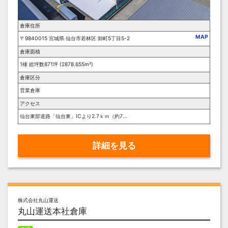
倉庫住所
MAP
〒9840015 宮城県 仙台市若林区 卸町5丁目5-2
倉庫面積
1棟 総坪数871坪 (2878.655m²)
倉庫区分
営業倉庫
アクセス
仙台東部道路「仙台東」ICより2.7ｋｍ（約7分）／仙台市営地下鉄東西線「卸町」駅より1.1ｋｍ（徒歩14分）
詳細を見る
株式会社丸山運送
丸山運送本社倉庫