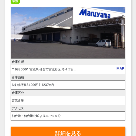
常温
倉庫住所
MAP
〒9830001 宮城県 仙台市宮城野区 港４丁目１ー２
倉庫面積
1棟 総坪数3400坪 (11237m²)
倉庫区分
営業倉庫
アクセス
仙台港・仙台港北ICより車で１０分
詳細を見る