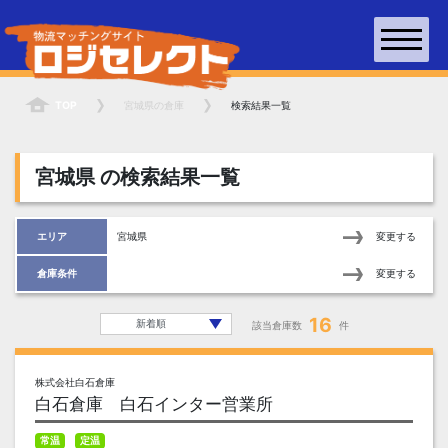
TOP
宮城県
の倉庫
検索結果一覧
宮城県
の検索結果一覧
エリア
宮城県
変更する
倉庫条件
変更する
16
該当倉庫数
件
株式会社白石倉庫
白石倉庫 白石インター営業所
常温
定温