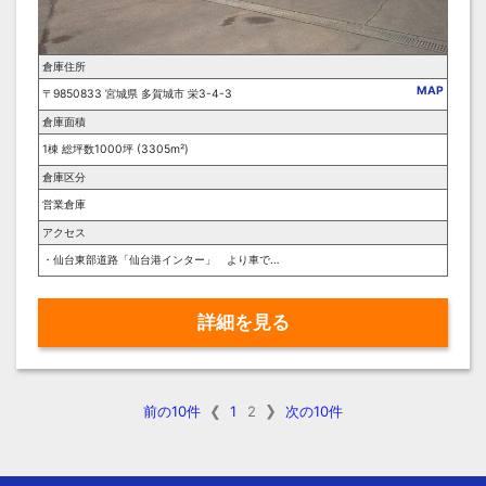
倉庫住所
MAP
〒9850833 宮城県 多賀城市 栄3-4-3
倉庫面積
1棟 総坪数1000坪 (3305m²)
倉庫区分
営業倉庫
アクセス
・仙台東部道路「仙台港インター」 より車で１０分 ・仙台東部道路「仙台港北インター」より車で１０分
詳細を見る
前の10件
1
2
次の10件